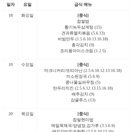
일자
요일
급식 메뉴
18
화요일
[중식]
찹쌀밥
황기녹두삼계탕 (15)
견과류멸치볶음 (5.6.13)
비빔만두 (1.5.6.10.13.16.18)
총각김치 (9)
죠리퐁아이스크림 (1.2.5)
19
수요일
[중식]
마크니커리/또띠아난 (2.5.6.10.12.13.16.18)
미소된장국 (5.6.9)
콩나물실파무침 (5)
탄두리치킨 (2.5.6.12.13.15.16.18)
배추김치 (9)
감귤쥬스 (13)
20
목요일
[중식]
찹쌀현미밥
메밀묵채국/양념장,김가루 (3.5.6.9)
돼지갈비치즈떡찜 (2.5.6.10.13.16)