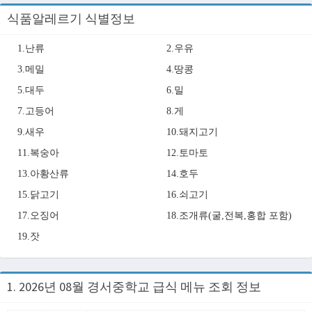
식품알레르기 식별정보
1.난류
2.우유
3.메밀
4.땅콩
5.대두
6.밀
7.고등어
8.게
9.새우
10.돼지고기
11.복숭아
12.토마토
13.아황산류
14.호두
15.닭고기
16.쇠고기
17.오징어
18.조개류(굴,전복,홍합 포함)
19.잣
1. 2026년 08월 경서중학교 급식 메뉴 조회 정보