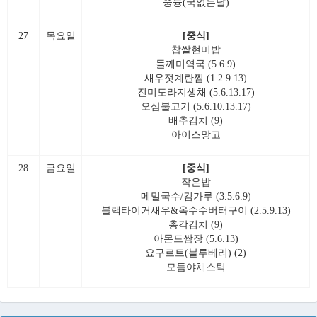
숭늉(국없는날)
27
목요일
[중식]
찹쌀현미밥
들깨미역국 (5.6.9)
새우젓계란찜 (1.2.9.13)
진미도라지생채 (5.6.13.17)
오삼불고기 (5.6.10.13.17)
배추김치 (9)
아이스망고
28
금요일
[중식]
작은밥
메밀국수/김가루 (3.5.6.9)
블랙타이거새우&옥수수버터구이 (2.5.9.13)
총각김치 (9)
아몬드쌈장 (5.6.13)
요구르트(블루베리) (2)
모듬야채스틱