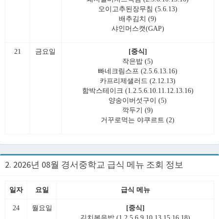
오이고추된장무침 (5.6.13)
배추김치 (9)
샤인머스캣(GAP)
21
금요일
[중식]
작은밥 (5)
빠네크림스프 (2.5.6.13.16)
카프리제샐러드 (2.12.13)
함박스테이크 (1.2.5.6.10.11.12.13.16)
양송이버섯구이 (5)
깍두기 (9)
거꾸로먹는 야쿠르트 (2)
2. 2026년 08월 경서중학교 급식 메뉴 조회 정보
일자
요일
급식 메뉴
24
월요일
[중식]
김치볶음밥 (1.2.5.6.9.10.13.15.16.18)