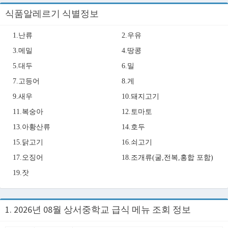
식품알레르기 식별정보
1.난류
2.우유
3.메밀
4.땅콩
5.대두
6.밀
7.고등어
8.게
9.새우
10.돼지고기
11.복숭아
12.토마토
13.아황산류
14.호두
15.닭고기
16.쇠고기
17.오징어
18.조개류(굴,전복,홍합 포함)
19.잣
1. 2026년 08월 상서중학교 급식 메뉴 조회 정보