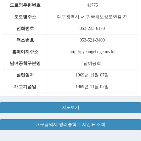
도로명우편번호
41775
도로명주소
대구광역시 서구 국채보상로55길 21
전화번호
053-233-6170
팩스번호
053-521-3409
홈페이지주소
http://pyeongri.dge.ms.kr
남녀공학구분명
남여공학
설립일자
1969년 11월 07일
개교기념일
1969년 11월 07일
지도보기
대구광역시 평리중학교 시간표 조회