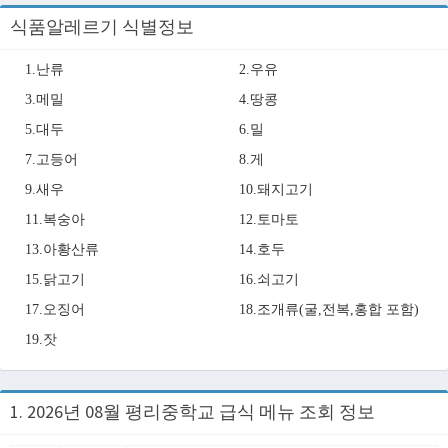
식품알레르기 식별정보
1.난류
2.우유
3.메밀
4.땅콩
5.대두
6.밀
7.고등어
8.게
9.새우
10.돼지고기
11.복숭아
12.토마토
13.아황산류
14.호두
15.닭고기
16.쇠고기
17.오징어
18.조개류(굴,전복,홍합 포함)
19.잣
1. 2026년 08월 평리중학교 급식 메뉴 조회 정보