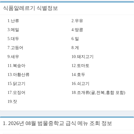
식품알레르기 식별정보
1.난류
2.우유
3.메밀
4.땅콩
5.대두
6.밀
7.고등어
8.게
9.새우
10.돼지고기
11.복숭아
12.토마토
13.아황산류
14.호두
15.닭고기
16.쇠고기
17.오징어
18.조개류(굴,전복,홍합 포함)
19.잣
1. 2026년 08월 범물중학교 급식 메뉴 조회 정보