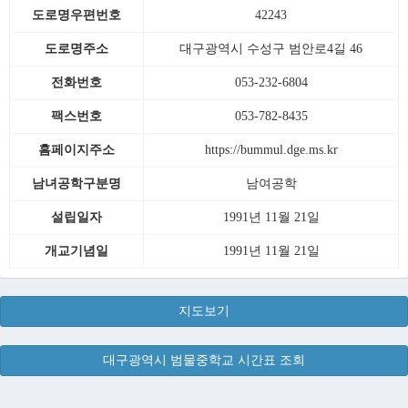
도로명우편번호
42243
도로명주소
대구광역시 수성구 범안로4길 46
전화번호
053-232-6804
팩스번호
053-782-8435
홈페이지주소
https://bummul.dge.ms.kr
남녀공학구분명
남여공학
설립일자
1991년 11월 21일
개교기념일
1991년 11월 21일
지도보기
대구광역시 범물중학교 시간표 조회