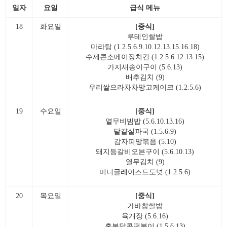
일자
요일
급식 메뉴
18
화요일
[중식]
루테인쌀밥
마라탕 (1.2.5.6.9.10.12.13.15.16.18)
수제콘소메이징치킨 (1.2.5.6.12.13.15)
가지새송이구이 (5.6.13)
배추김치 (9)
우리쌀으라차차망고케이크 (1.2.5.6)
19
수요일
[중식]
열무비빔밥 (5.6.10.13.16)
달걀실파국 (1.5.6.9)
감자피망볶음 (5.10)
돼지등갈비오븐구이 (5.6.10.13)
열무김치 (9)
미니글레이즈드도넛 (1.2.5.6)
20
목요일
[중식]
가바찹쌀밥
육개장 (5.6.16)
홍복달콤떡볶이 (1.5.6.13)