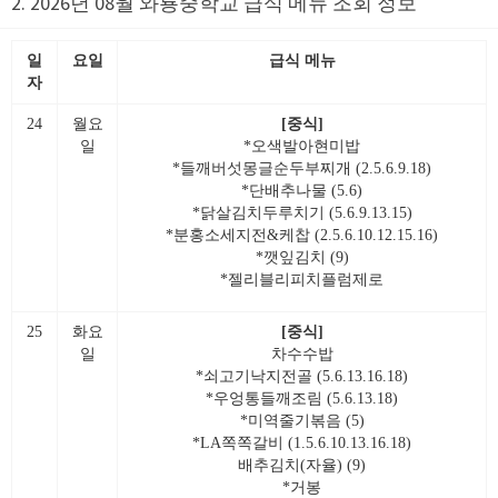
2. 2026년 08월 와룡중학교 급식 메뉴 조회 정보
일
요일
급식 메뉴
자
24
월요
[중식]
일
*오색발아현미밥
*들깨버섯몽글순두부찌개 (2.5.6.9.18)
*단배추나물 (5.6)
*닭살김치두루치기 (5.6.9.13.15)
*분홍소세지전&케찹 (2.5.6.10.12.15.16)
*깻잎김치 (9)
*젤리블리피치플럼제로
25
화요
[중식]
일
차수수밥
*쇠고기낙지전골 (5.6.13.16.18)
*우엉통들깨조림 (5.6.13.18)
*미역줄기볶음 (5)
*LA쪽쪽갈비 (1.5.6.10.13.16.18)
배추김치(자율) (9)
*거봉