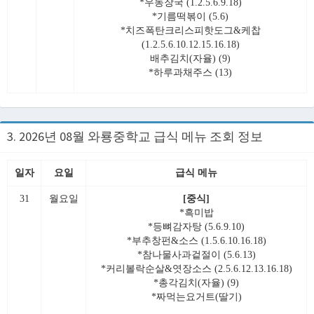
*우동장국 (1.2.5.6.9.18)
*기름떡볶이 (5.6)
*치즈폭탄크리스피핫도그&케찹
(1.2.5.6.10.12.15.16.18)
배추김치(자율) (9)
*하루과채주스 (13)
3. 2026년 08월 와룡중학교 급식 메뉴 조회 정보
일자
요일
급식 메뉴
31
월요일
[중식]
*흑미밥
*등뼈감자탕 (5.6.9.10)
*부추창펀&소스 (1.5.6.10.16.18)
*참나물사과겉절이 (5.6.13)
*커리볼락순살&엿장소스 (2.5.6.12.13.16.18)
*총각김치(자율) (9)
*짜먹는요거트(딸기)