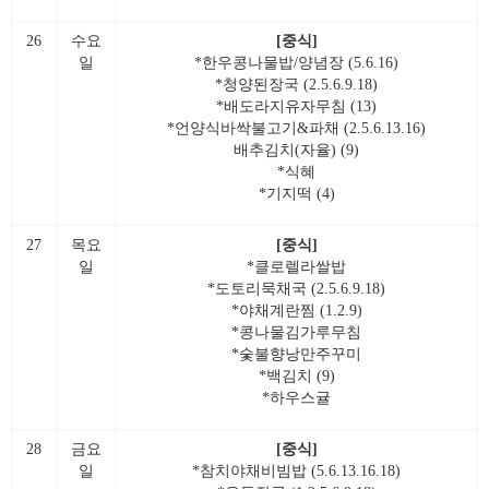
26
수요
[중식]
일
*한우콩나물밥/양념장 (5.6.16)
*청양된장국 (2.5.6.9.18)
*배도라지유자무침 (13)
*언양식바싹불고기&파채 (2.5.6.13.16)
배추김치(자율) (9)
*식혜
*기지떡 (4)
27
목요
[중식]
일
*클로렐라쌀밥
*도토리묵채국 (2.5.6.9.18)
*야채계란찜 (1.2.9)
*콩나물김가루무침
*숯불향낭만주꾸미
*백김치 (9)
*하우스귤
28
금요
[중식]
일
*참치야채비빔밥 (5.6.13.16.18)