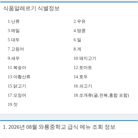
식품알레르기 식별정보
1.난류
2.우유
3.메밀
4.땅콩
5.대두
6.밀
7.고등어
8.게
9.새우
10.돼지고기
11.복숭아
12.토마토
13.아황산류
14.호두
15.닭고기
16.쇠고기
17.오징어
18.조개류(굴,전복,홍합 포함)
19.잣
1. 2026년 08월 와룡중학교 급식 메뉴 조회 정보