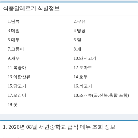
식품알레르기 식별정보
1.난류
2.우유
3.메밀
4.땅콩
5.대두
6.밀
7.고등어
8.게
9.새우
10.돼지고기
11.복숭아
12.토마토
13.아황산류
14.호두
15.닭고기
16.쇠고기
17.오징어
18.조개류(굴,전복,홍합 포함)
19.잣
1. 2026년 08월 서변중학교 급식 메뉴 조회 정보