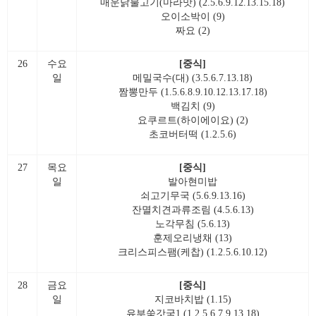
매운닭불고기(마라맛) (2.5.6.9.12.13.15.18)
오이소박이 (9)
짜요 (2)
26
수요
[중식]
일
메밀국수(대) (3.5.6.7.13.18)
짬뽕만두 (1.5.6.8.9.10.12.13.17.18)
백김치 (9)
요쿠르트(하이에이요) (2)
초코버터떡 (1.2.5.6)
27
목요
[중식]
일
발아현미밥
쇠고기무국 (5.6.9.13.16)
잔멸치견과류조림 (4.5.6.13)
노각무침 (5.6.13)
훈제오리냉채 (13)
크리스피스팸(케찹) (1.2.5.6.10.12)
28
금요
[중식]
일
지코바치밥 (1.15)
유부쑥갓국1 (1.2.5.6.7.9.13.18)