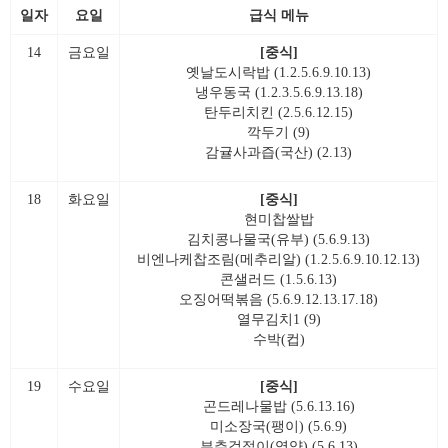
일자
요일
급식 메뉴
14
금요일
[중식]
옛날도시락밥 (1.2.5.6.9.10.13)
냉우동국 (1.2.3.5.6.9.13.18)
탄두리치킨 (2.5.6.12.15)
깍두기 (9)
감귤사과즙(국산) (2.13)
18
화요일
[중식]
현미찹쌀밥
김치콩나물국(유부) (5.6.9.13)
비엔나케찹조림(메추리알) (1.2.5.6.9.10.12.13)
콘샐러드 (1.5.6.13)
오징어떡볶음 (5.6.9.12.13.17.18)
열무김치1 (9)
수박(컵)
19
수요일
[중식]
곤드레나물밥 (5.6.13.16)
미소장국(팽이) (5.6.9)
부추겉절이(영양) (5.6.13)