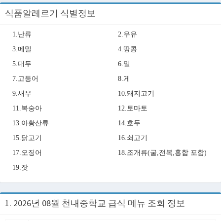
식품알레르기 식별정보
1.난류
2.우유
3.메밀
4.땅콩
5.대두
6.밀
7.고등어
8.게
9.새우
10.돼지고기
11.복숭아
12.토마토
13.아황산류
14.호두
15.닭고기
16.쇠고기
17.오징어
18.조개류(굴,전복,홍합 포함)
19.잣
1. 2026년 08월 천내중학교 급식 메뉴 조회 정보