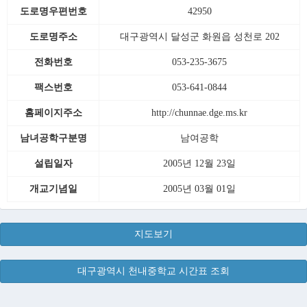
도로명우편번호
42950
도로명주소
대구광역시 달성군 화원읍 성천로 202
전화번호
053-235-3675
팩스번호
053-641-0844
홈페이지주소
http://chunnae.dge.ms.kr
남녀공학구분명
남여공학
설립일자
2005년 12월 23일
개교기념일
2005년 03월 01일
지도보기
대구광역시 천내중학교 시간표 조회