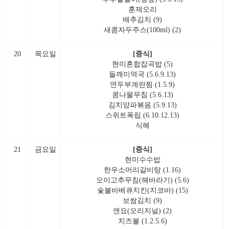
훈제오리
배추김치 (9)
새콤자두주스(100ml) (2)
20
목요일
[중식]
현미혼합잡곡밥 (5)
들깨미역국 (5.6.9.13)
연두부계란찜 (1.5.9)
콩나물무침 (5.6.13)
김치양파볶음 (5.9.13)
스위트폭립 (6.10.12.13)
식혜
21
금요일
[중식]
현미수수밥
한우소머리갈비탕 (1.16)
오이고추무침(해바라기) (5.6)
숯불바베큐치킨(지코바) (15)
보쌈김치 (9)
엔요(오리지널) (2)
치즈볼 (1.2.5.6)