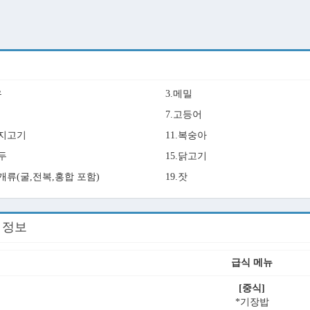
유
3.메밀
7.고등어
돼지고기
11.복숭아
호두
15.닭고기
조개류(굴,전복,홍합 포함)
19.잣
회 정보
급식 메뉴
[중식]
*기장밥