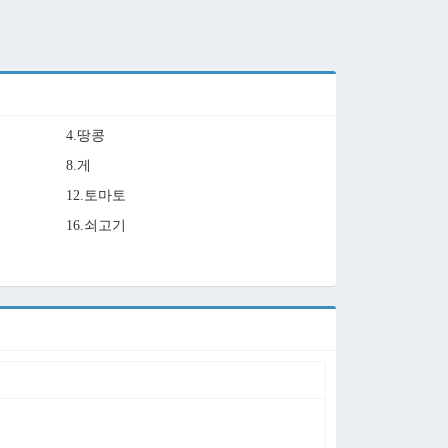
4.땅콩
8.게
12.토마토
16.쇠고기