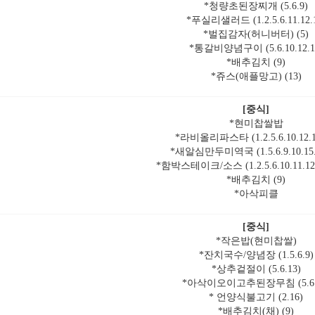
*청량초된장찌개 (5.6.9)
*푸실리샐러드 (1.2.5.6.11.12.
*벌집감자(허니버터) (5)
*통갈비양념구이 (5.6.10.12.1
*배추김치 (9)
*쥬스(애플망고) (13)
[중식]
*현미찹쌀밥
*라비올리파스타 (1.2.5.6.10.12.1
*새알심만두미역국 (1.5.6.9.10.15.1
*함박스테이크/소스 (1.2.5.6.10.11.12.1
*배추김치 (9)
*아삭피클
[중식]
*작은밥(현미찹쌀)
*잔치국수/양념장 (1.5.6.9)
*상추겉절이 (5.6.13)
*아삭이오이고추된장무침 (5.6.
* 언양식불고기 (2.16)
*배추김치(채) (9)