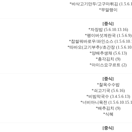
*바삭고기만두/고구마튀김 (1.5.6.10.
*무말랭이
[중식]
*자장밥 (5.6.10.13.16)
*팽이버섯계란국 (1.5.6.9)
*찹쌀꿔바로우/파인소스 (1.5.6.10.12
*따바오(고기부추)/초간장 (1.5.6.10.1
*양배추생채 (5.6.13)
*총각김치 (9)
*아이스요구르트 (2)
[중식]
*찰옥수수밥
*쇠고기국 (5.6.16)
*비빔막국수 (3.4.5.6.13)
*너비아니육전 (1.5.6.10.15.1
*배추김치 (9)
*식혜
[중식]