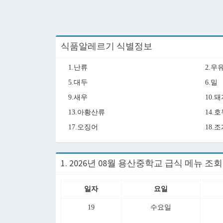
식품알레르기 식별정보
1.난류
2.우
5.대두
6.밀
9.새우
10.
13.아황산류
14.
17.오징어
18.
1. 2026년 08월 용산중학교 급식 메뉴 조
일자
요일
19
수요일