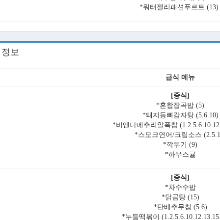
*워터젤리패션푸르트 (13)
회 정보
급식 메뉴
[중식]
*혼합잡곡밥 (5)
*돼지등뼈감자탕 (5.6.10)
*비엔나메추리알폭찹 (1.2.5.6.10.12.1
*스모크연어/크림소스 (2.5.1
*깍두기 (9)
*하우스귤
[중식]
*차수수밥
*닭곰탕 (15)
*단배추무침 (5.6)
*누들떡볶이 (1.2.5.6.10.12.13.15.