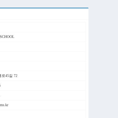
 SCHOOL
45길 72
6
1
.ms.kr