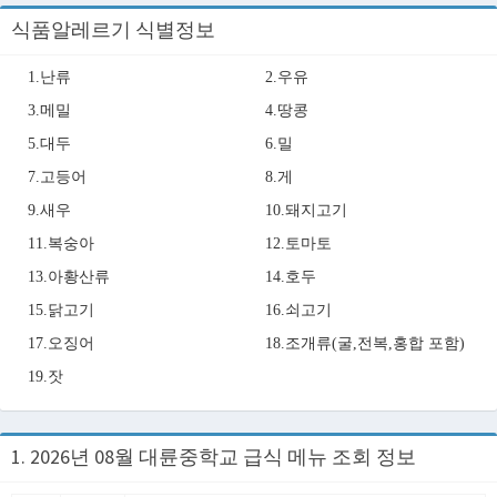
식품알레르기 식별정보
1.난류
2.우유
3.메밀
4.땅콩
5.대두
6.밀
7.고등어
8.게
9.새우
10.돼지고기
11.복숭아
12.토마토
13.아황산류
14.호두
15.닭고기
16.쇠고기
17.오징어
18.조개류(굴,전복,홍합 포함)
19.잣
1. 2026년 08월 대륜중학교 급식 메뉴 조회 정보