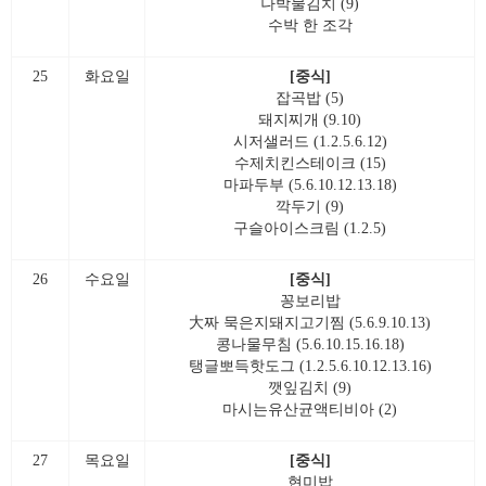
나박물김치 (9)
수박 한 조각
25
화요일
[중식]
잡곡밥 (5)
돼지찌개 (9.10)
시저샐러드 (1.2.5.6.12)
수제치킨스테이크 (15)
마파두부 (5.6.10.12.13.18)
깍두기 (9)
구슬아이스크림 (1.2.5)
26
수요일
[중식]
꽁보리밥
大짜 묵은지돼지고기찜 (5.6.9.10.13)
콩나물무침 (5.6.10.15.16.18)
탱글뽀득핫도그 (1.2.5.6.10.12.13.16)
깻잎김치 (9)
마시는유산균액티비아 (2)
27
목요일
[중식]
현미밥