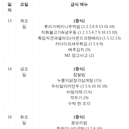
일
요일
급식 메뉴
자
13
목요
[중식]
일
후리가케미니주먹밥 (1.2.5.6.9.13.16.18)
직화불고기&냉우동 (1.2.3.5.6.7.9.10.13.18)
흑임자견과샐러드(아몬드크랜베리) (1.5.12.13)
카다이프새우튀김 (1.5.6.9)
배추김치 (9)
MZ 망고사고 (2)
14
금요
[중식]
일
찹쌀밥
누룽지닭장각삼계탕 (15)
우리밀야끼만두 (1.5.6.10.16.18)
비빔야채 (5.6)
깍두기 (9)
수박 한 조각
18
화요
[중식]
일
꽁보리밥
한우미나리곰탕 (1.5.6.16)