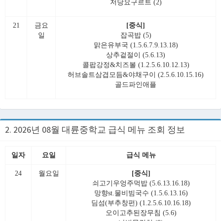
저당요구르트 (2)
21
금요
[중식]
일
잡곡밥 (5)
맑은유부국 (1.5.6.7.9.13.18)
상추겉절이 (5.6.13)
콜팝강정&치즈볼 (1.2.5.6.10.12.13)
허브솔트삼겹모듬&야채구이 (2.5.6.10.15.16)
골드파인애플
2. 2026년 08월 대륜중학교 급식 메뉴 조회 정보
일자
요일
급식 메뉴
24
월요일
[중식]
쇠고기우엉주먹밥 (5.6.13.16.18)
망향st.물비빔국수 (1.5.6.13.16)
딤섬(부추창펀) (1.2.5.6.10.16.18)
오이고추된장무침 (5.6)