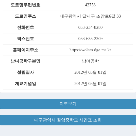
도로명우편번호
42753
도로명주소
대구광역시 달서구 조암로6길 33
전화번호
053-234-8280
팩스번호
053-635-2309
홈페이지주소
https://wolam.dge.ms.kr
남녀공학구분명
남여공학
설립일자
2012년 03월 01일
개교기념일
2012년 03월 01일
지도보기
대구광역시 월암중학교 시간표 조회