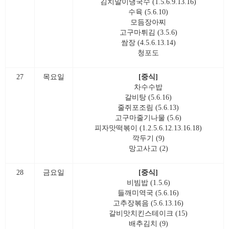
김치말이냉국수 (1.5.6.9.13.16)
수육 (5.6.10)
모듬장아찌
고구마튀김 (3.5.6)
쌈장 (4.5.6.13.14)
청포도
27
목요일
[중식]
차수수밥
갈비탕 (5.6.16)
줄쥐포조림 (5.6.13)
고구마줄기나물 (5.6)
피자맛떡볶이 (1.2.5.6.12.13.16.18)
깍두기 (9)
망고사고 (2)
28
금요일
[중식]
비빔밥 (1.5.6)
들깨미역국 (5.6.16)
고추장볶음 (5.6.13.16)
갈비맛치킨스테이크 (15)
배추김치 (9)