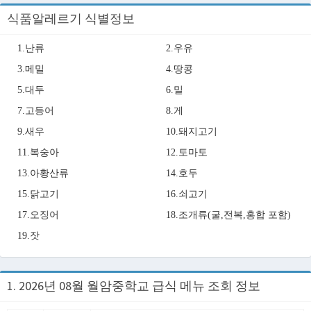
식품알레르기 식별정보
1.난류
2.우유
3.메밀
4.땅콩
5.대두
6.밀
7.고등어
8.게
9.새우
10.돼지고기
11.복숭아
12.토마토
13.아황산류
14.호두
15.닭고기
16.쇠고기
17.오징어
18.조개류(굴,전복,홍합 포함)
19.잣
1. 2026년 08월 월암중학교 급식 메뉴 조회 정보