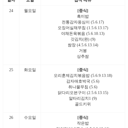
일자
요일
급식 메뉴
24
월요일
[중식]
흑미밥
전통감자옹심이 (5.6.17)
오징어실채무침 (1.5.6.13.17)
야채돈육볶음 (5.6.10.13)
갓김치(완) (9)
쌈장 (4.5.6.13.14)
거봉
상추쌈
25
화요일
[중식]
오리훈제김치볶음밥 (5.6.9.13.18)
감자애호박국 (5.6)
취나물무침 (5.6)
닭다리오븐구이 (2.5.6.13.15)
알타리김치1 (9)
골드키위
26
수요일
[중식]
작은밥