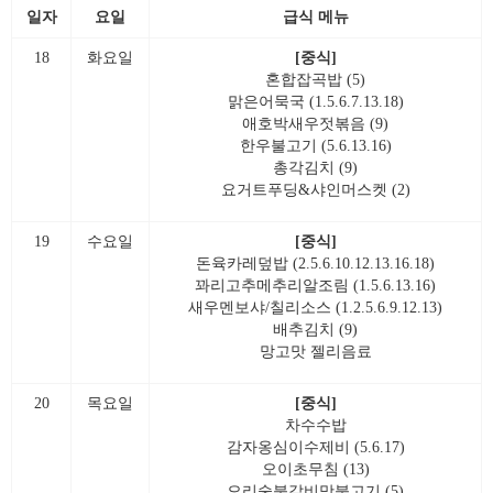
일자
요일
급식 메뉴
18
화요일
[중식]
혼합잡곡밥 (5)
맑은어묵국 (1.5.6.7.13.18)
애호박새우젓볶음 (9)
한우불고기 (5.6.13.16)
총각김치 (9)
요거트푸딩&샤인머스켓 (2)
19
수요일
[중식]
돈육카레덮밥 (2.5.6.10.12.13.16.18)
꽈리고추메추리알조림 (1.5.6.13.16)
새우멘보샤/칠리소스 (1.2.5.6.9.12.13)
배추김치 (9)
망고맛 젤리음료
20
목요일
[중식]
차수수밥
감자옹심이수제비 (5.6.17)
오이초무침 (13)
오리숯불갈비맛불고기 (5)