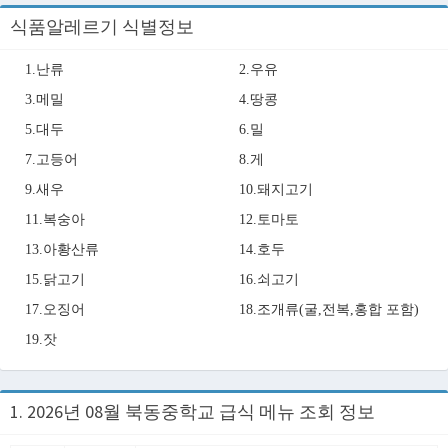
식품알레르기 식별정보
1.난류
2.우유
3.메밀
4.땅콩
5.대두
6.밀
7.고등어
8.게
9.새우
10.돼지고기
11.복숭아
12.토마토
13.아황산류
14.호두
15.닭고기
16.쇠고기
17.오징어
18.조개류(굴,전복,홍합 포함)
19.잣
1. 2026년 08월 북동중학교 급식 메뉴 조회 정보