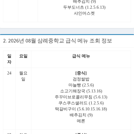
배추김치 (9)
두부도너츠 (1.2.5.6.13)
샤인머스켓
2. 2026년 08월 삼례중학교 급식 메뉴 조회 정보
일
요일
급식 메뉴
자
24
월요
[중식]
일
검정쌀밥
마늘빵 (2.5.6)
소고기해장국 (5.13.16)
주꾸미브로콜리무침 (5.6.13)
쿠스쿠스샐러드 (1.2.5.6)
떡갈비구이 (5.6.10.15.16.18)
배추김치 (9)
메론