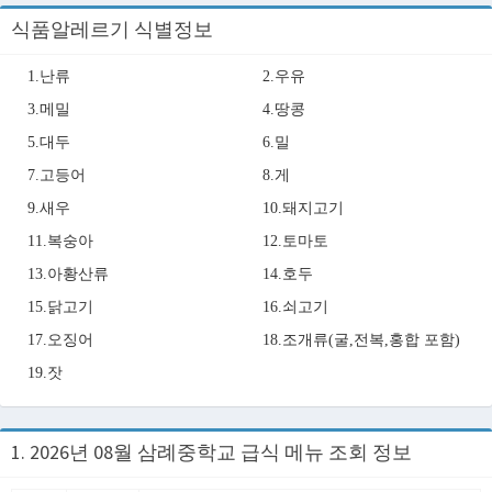
식품알레르기 식별정보
1.난류
2.우유
3.메밀
4.땅콩
5.대두
6.밀
7.고등어
8.게
9.새우
10.돼지고기
11.복숭아
12.토마토
13.아황산류
14.호두
15.닭고기
16.쇠고기
17.오징어
18.조개류(굴,전복,홍합 포함)
19.잣
1. 2026년 08월 삼례중학교 급식 메뉴 조회 정보