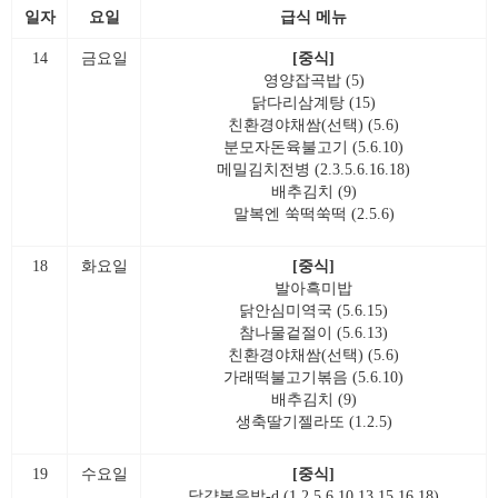
일자
요일
급식 메뉴
14
금요일
[중식]
영양잡곡밥 (5)
닭다리삼계탕 (15)
친환경야채쌈(선택) (5.6)
분모자돈육불고기 (5.6.10)
메밀김치전병 (2.3.5.6.16.18)
배추김치 (9)
말복엔 쑥떡쑥떡 (2.5.6)
18
화요일
[중식]
발아흑미밥
닭안심미역국 (5.6.15)
참나물겉절이 (5.6.13)
친환경야채쌈(선택) (5.6)
가래떡불고기볶음 (5.6.10)
배추김치 (9)
생축딸기젤라또 (1.2.5)
19
수요일
[중식]
달걀볶음밥-d (1.2.5.6.10.13.15.16.18)