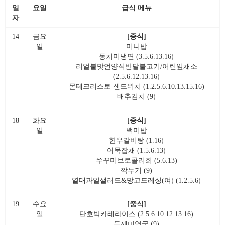
일
요일
급식 메뉴
자
14
금요
[중식]
일
미니밥
동치미냉면 (3.5.6.13.16)
리얼불맛언양식반달불고기/어린잎채소
(2.5.6.12.13.16)
몬테크리스토 샌드위치 (1.2.5.6.10.13.15.16)
배추김치 (9)
18
화요
[중식]
일
백미밥
한우갈비탕 (1.16)
어묵잡채 (1.5.6.13)
쭈꾸미브로콜리회 (5.6.13)
깍두기 (9)
열대과일샐러드&망고드레싱(여) (1.2.5.6)
19
수요
[중식]
일
단호박카레라이스 (2.5.6.10.12.13.16)
들깨미역국 (9)