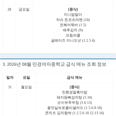
28
금요일
[중식]
미니밥말이
차슈 돈코츠라멘 (10)
전복어묵바 (1.5)
배추김치 (9)
모듬피클
글레이즈 미니도넛 (1.2.5.6)
3. 2026년 08월 만경여자중학교 급식 메뉴 조회 정보
일자
요일
급식 메뉴
31
월요일
[중식]
친환경찰흑미밥
돼지등뼈감자탕 (5.10)
오이부추무침 (5.6.13)
꽃맛살브로콜리샐러드 (1.5.6.8.18)
콘치즈 김치함박 (1.2.5.6.10.12.13.16)