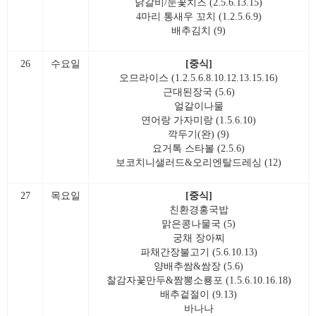
닭갈비/눈꽃치즈 (2.5.6.13.15)
4마리 통새우 꼬치 (1.2.5.6.9)
배추김치 (9)
26
수요일
[중식]
오므라이스 (1.2.5.6.8.10.12.13.15.16)
근대된장국 (5.6)
얼갈이나물
연어랑 가자미랑 (1.5.6.10)
깍두기(완) (9)
요거톡 스타볼 (2.5.6)
보코치니샐러드&오리엔탈드레싱 (12)
27
목요일
[중식]
친환경홍국밥
맑은콩나물국 (5)
궁채 장아찌
파채간장불고기 (5.6.10.13)
양배추쌈&쌈장 (5.6)
찰감자꽃만두&짬뽕소룡포 (1.5.6.10.16.18)
배추겉절이 (9.13)
바나나