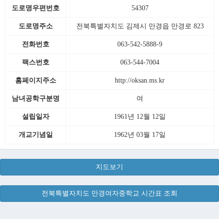
도로명우편번호
54307
도로명주소
전북특별자치도 김제시 만경읍 만경로 823
전화번호
063-542-5888-9
팩스번호
063-544-7004
홈페이지주소
http://oksan.ms.kr
남녀공학구분명
여
설립일자
1961년 12월 12일
개교기념일
1962년 03월 17일
지도보기
전북특별자치도 만경여자중학교 시간표 조회