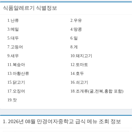
식품알레르기 식별정보
1.난류
2.우유
3.메밀
4.땅콩
5.대두
6.밀
7.고등어
8.게
9.새우
10.돼지고기
11.복숭아
12.토마토
13.아황산류
14.호두
15.닭고기
16.쇠고기
17.오징어
18.조개류(굴,전복,홍합 포함)
19.잣
1. 2026년 08월 만경여자중학교 급식 메뉴 조회 정보