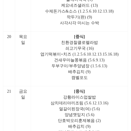
케요네즈샐러드 (13)
수제돈가스&소스 (1.2.5.6.10.12.13.18)
깍두기(완) (9)
사각사각 마시는 수박
20
목요
[중식]
일
친환경찰클로렐라밥
쇠고기무국 (16)
엽기떡볶이+치즈 (1.2.5.6.10.12.13.15.16.18)
건새우마늘쫑볶음 (5.6.9.13)
두부구이/부추양념장 (1.5.6.13)
배추김치 (9)
캠벨포도
21
금요
[중식]
일
강황라이스업쌀밥
삼치데리야끼조림 (5.6.12.13.16)
얼갈이된장국(여) (5.6)
양념깻잎지 (5.6)
단호박오리훈제볶음 (2)
배추김치 (9)