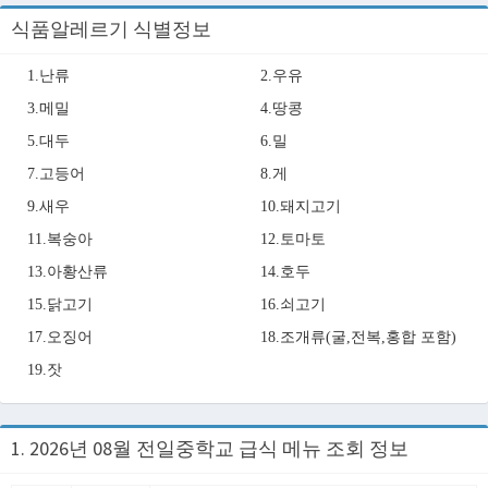
식품알레르기 식별정보
1.난류
2.우유
3.메밀
4.땅콩
5.대두
6.밀
7.고등어
8.게
9.새우
10.돼지고기
11.복숭아
12.토마토
13.아황산류
14.호두
15.닭고기
16.쇠고기
17.오징어
18.조개류(굴,전복,홍합 포함)
19.잣
1. 2026년 08월 전일중학교 급식 메뉴 조회 정보