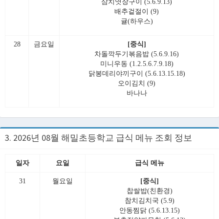
삼치엿장구이 (5.6.9.13)
배추겉절이 (9)
귤(하우스)
28
금요일
[중식]
차돌깍두기볶음밥 (5.6.9.16)
미니우동 (1.2.5.6.7.9.18)
닭봉데리야끼구이 (5.6.13.15.18)
오이김치 (9)
바나나
3. 2026년 08월 해밀초등학교 급식 메뉴 조회 정보
일자
요일
급식 메뉴
31
월요일
[중식]
찹쌀밥(친환경)
참치김치국 (5.9)
안동찜닭 (5.6.13.15)