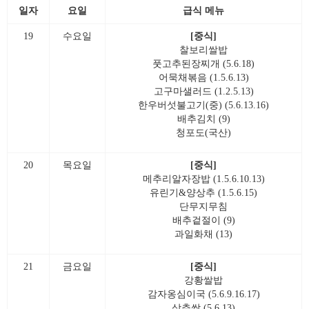
일자
요일
급식 메뉴
19
수요일
[중식]
찰보리쌀밥
풋고추된장찌개 (5.6.18)
어묵채볶음 (1.5.6.13)
고구마샐러드 (1.2.5.13)
한우버섯불고기(중) (5.6.13.16)
배추김치 (9)
청포도(국산)
20
목요일
[중식]
메추리알자장밥 (1.5.6.10.13)
유린기&양상추 (1.5.6.15)
단무지무침
배추겉절이 (9)
과일화채 (13)
21
금요일
[중식]
강황쌀밥
감자옹심이국 (5.6.9.16.17)
상추쌈 (5.6.13)