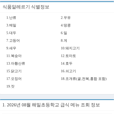
식품알레르기 식별정보
1.난류
2.우유
3.메밀
4.땅콩
5.대두
6.밀
7.고등어
8.게
9.새우
10.돼지고기
11.복숭아
12.토마토
13.아황산류
14.호두
15.닭고기
16.쇠고기
17.오징어
18.조개류(굴,전복,홍합 포함)
19.잣
1. 2026년 08월 해밀초등학교 급식 메뉴 조회 정보