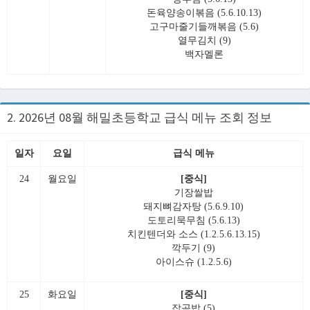
돈육양송이볶음 (5.6.10.13)
고구마줄기들깨볶음 (5.6)
열무김치 (9)
백자멜론
2. 2026년 08월 해밀초등학교 급식 메뉴 조회 정보
일자
요일
급식 메뉴
24
월요일
[중식]
기장쌀밥
돼지뼈감자탕 (5.6.9.10)
도토리묵무침 (5.6.13)
치킨텐더와 소스 (1.2.5.6.13.15)
깍두기 (9)
아이스슈 (1.2.5.6)
25
화요일
[중식]
잡곡밥 (5)