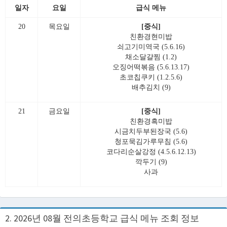
일자
요일
급식 메뉴
20
목요일
[중식]
친환경현미밥
쇠고기미역국 (5.6.16)
채소달걀찜 (1.2)
오징어떡볶음 (5.6.13.17)
초코칩쿠키 (1.2.5.6)
배추김치 (9)
21
금요일
[중식]
친환경흑미밥
시금치두부된장국 (5.6)
청포묵김가루무침 (5.6)
코다리순살강정 (4.5.6.12.13)
깍두기 (9)
사과
2. 2026년 08월 전의초등학교 급식 메뉴 조회 정보