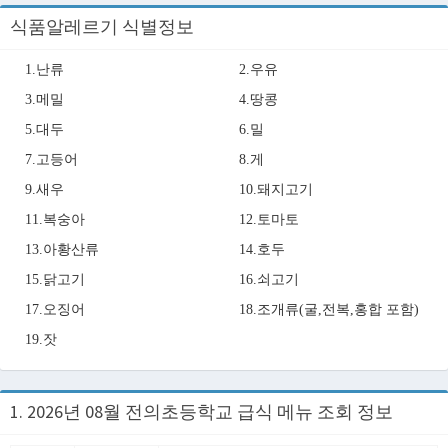
식품알레르기 식별정보
1.난류
2.우유
3.메밀
4.땅콩
5.대두
6.밀
7.고등어
8.게
9.새우
10.돼지고기
11.복숭아
12.토마토
13.아황산류
14.호두
15.닭고기
16.쇠고기
17.오징어
18.조개류(굴,전복,홍합 포함)
19.잣
1. 2026년 08월 전의초등학교 급식 메뉴 조회 정보