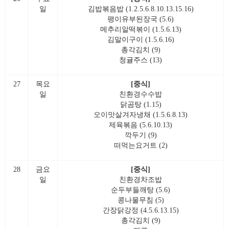
일
김밥볶음밥 (1.2.5.6.8.10.13.15.16)
팽이유부된장국 (5.6)
메추리알떡볶이 (1.5.6.13)
김말이구이 (1.5.6.16)
총각김치 (9)
청귤주스 (13)
27
목요
[중식]
일
친환경수수밥
닭곰탕 (1.15)
오이맛살겨자냉채 (1.5.6.8.13)
제육볶음 (5.6.10.13)
깍두기 (9)
떠먹는요거트 (2)
28
금요
[중식]
일
친환경차조밥
순두부들깨탕 (5.6)
콩나물무침 (5)
간장닭강정 (4.5.6.13.15)
총각김치 (9)