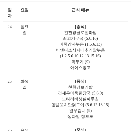
일
요일
급식 메뉴
자
24
월요
[중식]
일
친환경클로렐라밥
쇠고기무국 (5.6.16)
어묵감자볶음 (1.5.6.13)
비엔나소시지메추리알볶음
(1.2.5.6.10.12.13.15.16)
깍두기 (9)
아이스망고
25
화요
[중식]
일
친환경보리밥
건새우아욱된장국 (5.6.9)
느타리버섯실파무침
양념꼬치맛닭구이 (5.6.12.13.15)
열무김치 (9)
생과일 청포도
26
수요
[중식]