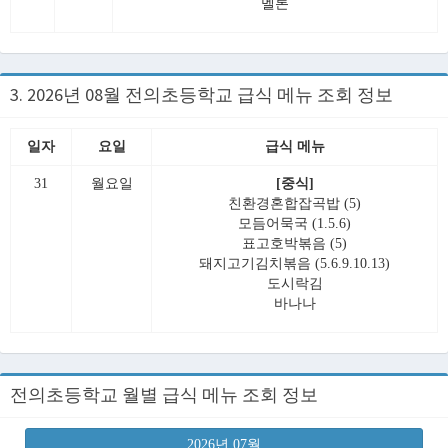
멜론
3. 2026년 08월 전의초등학교 급식 메뉴 조회 정보
일자
요일
급식 메뉴
31
월요일
[중식]
친환경혼합잡곡밥 (5)
모듬어묵국 (1.5.6)
표고호박볶음 (5)
돼지고기김치볶음 (5.6.9.10.13)
도시락김
바나나
전의초등학교 월별 급식 메뉴 조회 정보
2026년 07월