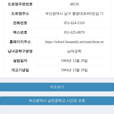
도로명우편번호
48510
도로명주소
부산광역시 남구 황령대로492번길 71
전화번호
051-624-5310
팩스번호
051-625-8879
홈페이지주소
https://school.busanedu.net/namcheon-m
남녀공학구분명
남여공학
설립일자
1984년 12월 29일
개교기념일
1984년 12월 29일
지도보기
부산광역시 남천중학교 시간표 조회