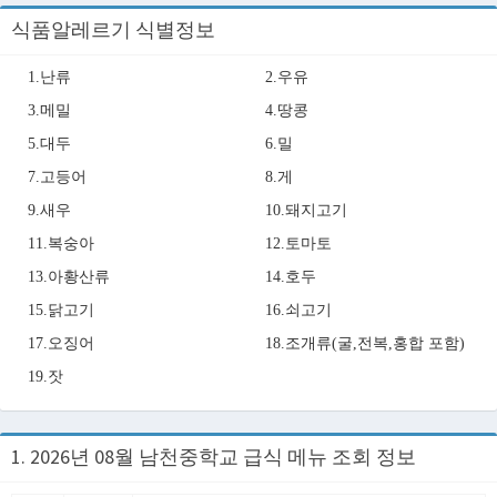
식품알레르기 식별정보
1.난류
2.우유
3.메밀
4.땅콩
5.대두
6.밀
7.고등어
8.게
9.새우
10.돼지고기
11.복숭아
12.토마토
13.아황산류
14.호두
15.닭고기
16.쇠고기
17.오징어
18.조개류(굴,전복,홍합 포함)
19.잣
1. 2026년 08월 남천중학교 급식 메뉴 조회 정보