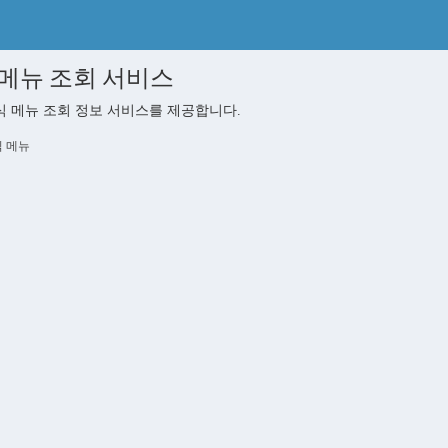
메뉴 조회 서비스
 메뉴 조회 정보 서비스를 제공합니다.
 메뉴