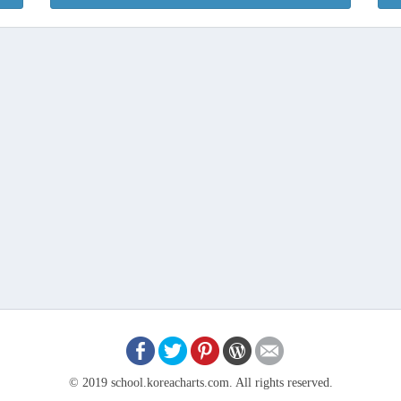
© 2019 school.koreacharts.com. All rights reserved.