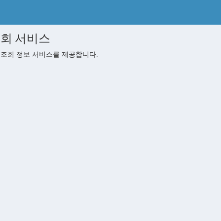
조회 서비스
조회 정보 서비스를 제공합니다.